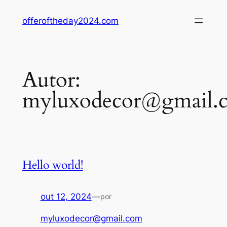
Pular
offeroftheday2024.com
para
o
conteúdo
Autor:
myluxodecor@gmail.
Hello world!
out 12, 2024
—
por
myluxodecor@gmail.com